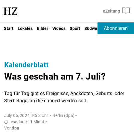
Abonnieren
Start
Lokales
Bilder
Videos
Sport
Südwest
Deutschland un
Kalenderblatt
Was geschah am 7. Juli?
Tag für Tag gibt es Ereignisse, Anekdoten, Geburts- oder
Sterbetage, an die erinnert werden soll.
July 06, 2024, 9:56: Uhr
Berlin (dpa) -
Lesedauer: 1 Minute
Von
dpa