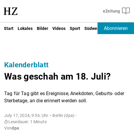
Abonnieren
Start
Lokales
Bilder
Videos
Sport
Südwest
Deutschland un
Kalenderblatt
Was geschah am 18. Juli?
Tag für Tag gibt es Ereignisse, Anekdoten, Geburts- oder
Sterbetage, an die erinnert werden soll.
July 17, 2024, 9:56: Uhr
Berlin (dpa) -
Lesedauer: 1 Minute
Von
dpa