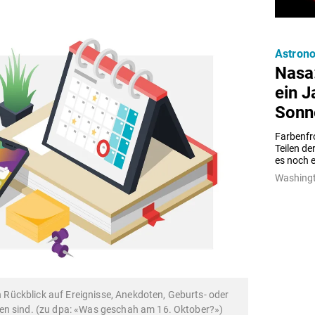
Astron
Nasa
ein 
Sonne
Farbenfro
Teilen de
es noch e
Washingt
en Rückblick auf Ereignisse, Anekdoten, Geburts- oder
en sind. (zu dpa: «Was geschah am 16. Oktober?»)