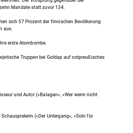
 Mehrheit. Der Vorsprung gegenüber der
 zehn Mandate statt zuvor 134.
hen sich 57 Prozent der finnischen Bevölkerung
on aus.
 ihre erste Atombombe.
owjetische Truppen bei Goldap auf ostpreußisches
gisseur und Autor («Balagan», «Wer wenn nicht
 Schauspielerin («Der Untergang», «Solo für