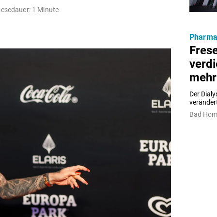
Lesedauer: 1 Minute
Pharm
Fres
verd
mehr
Der Dialy
veränder
Bad Homb