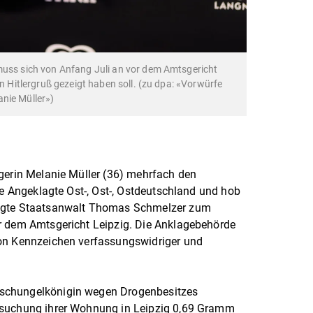
muss sich von Anfang Juli an vor dem Amtsgericht
en Hitlergruß gezeigt haben soll. (zu dpa: «Vorwürfe
nie Müller»)
gerin Melanie Müller (36) mehrfach den
ie Angeklagte Ost-, Ost-, Ostdeutschland und hob
sagte Staatsanwalt Thomas Schmelzer zum
r dem Amtsgericht Leipzig. Die Anklagebehörde
von Kennzeichen verfassungswidriger und
schungelkönigin wegen Drogenbesitzes
hsuchung ihrer Wohnung in Leipzig 0,69 Gramm