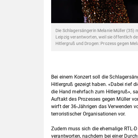
Die Schlagersängerin Melanie Müller (35) 
Leipzig verantworten, weil sie öffentlich d
Hitlergruß und Drogen: Prozess gegen Mela
Bei einem Konzert soll die Schlagersän
Hitlergruß gezeigt haben. «Dabei rief d
die Hand mehrfach zum Hitlergruß», 
Auftakt des Prozesses gegen Müller vo
wirft der 36-Jährigen das Verwenden 
terroristischer Organisationen vor.
Zudem muss sich die ehemalige RTL-D
verantworten, nachdem bei einer Durc