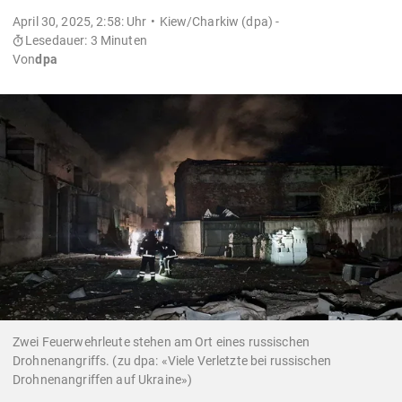
April 30, 2025, 2:58: Uhr
Kiew/Charkiw (dpa) -
Lesedauer: 3 Minuten
Von
dpa
Zwei Feuerwehrleute stehen am Ort eines russischen
Drohnenangriffs. (zu dpa: «Viele Verletzte bei russischen
Drohnenangriffen auf Ukraine»)