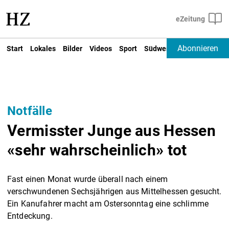
Abonnieren
Start
Lokales
Bilder
Videos
Sport
Südwest
Deutschland un
Notfälle
Vermisster Junge aus Hessen
«sehr wahrscheinlich» tot
Fast einen Monat wurde überall nach einem
verschwundenen Sechsjährigen aus Mittelhessen gesucht.
Ein Kanufahrer macht am Ostersonntag eine schlimme
Entdeckung.