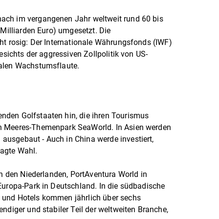
ach im vergangenen Jahr weltweit rund 60 bis
 Milliarden Euro) umgesetzt. Die
ht rosig: Der Internationale Währungsfonds (IWF)
esichts der aggressiven Zollpolitik von US-
balen Wachstumsflaute.
den Golfstaaten hin, die ihren Tourismus
n Meeres-Themenpark SeaWorld. In Asien werden
usgebaut - Auch in China werde investiert,
sagte Wahl.
in den Niederlanden, PortAventura World in
Europa-Park in Deutschland. In die südbadische
 und Hotels kommen jährlich über sechs
ndiger und stabiler Teil der weltweiten Branche,