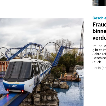
Geschle
Fraue
binn
verd
Im Top-M
gibt es i
Jahre zei
Geschlech
Stück.
Berlin (dp