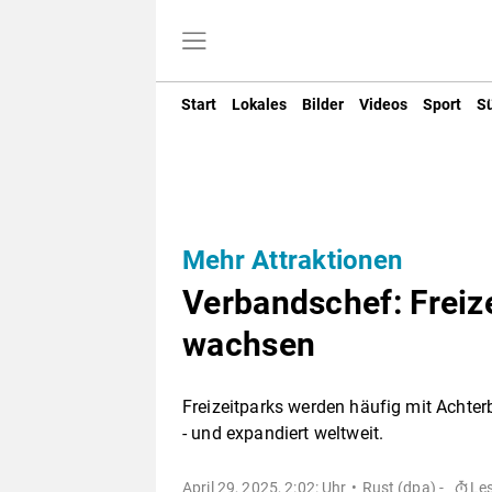
Start
Lokales
Bilder
Videos
Sport
S
Mehr Attraktionen
Verbandschef: Freize
wachsen
Freizeitparks werden häufig mit Achterb
- und expandiert weltweit.
April 29, 2025, 2:02: Uhr
Rust (dpa) -
Le