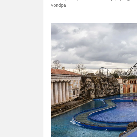
Von
dpa