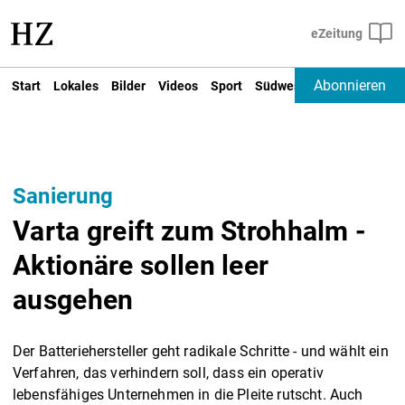
Abonnieren
Start
Lokales
Bilder
Videos
Sport
Südwest
Deutschland un
Sanierung
Varta greift zum Strohhalm -
Aktionäre sollen leer
ausgehen
Der Batteriehersteller geht radikale Schritte - und wählt ein
Verfahren, das verhindern soll, dass ein operativ
lebensfähiges Unternehmen in die Pleite rutscht. Auch