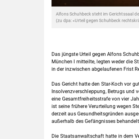
Alfons Schuhbeck steht im Gerichtssaal d
(zu dpa: «Urteil gegen Schuhbeck rechtskrä
Das jüngste Urteil gegen Alfons Schuhb
München I mitteilte, legten weder die 
in der inzwischen abgelaufenen Frist Re
Das Gericht hatte den Star-Koch vor g
Insolvenzverschleppung, Betrugs und vo
eine Gesamtfreiheitsstrafe von vier Jah
ist seine frühere Verurteilung wegen St
derzeit aus Gesundheitsgründen ausges
außerhalb des Gefängnisses behandelt
Die Staatsanwaltschaft hatte in dem Ve