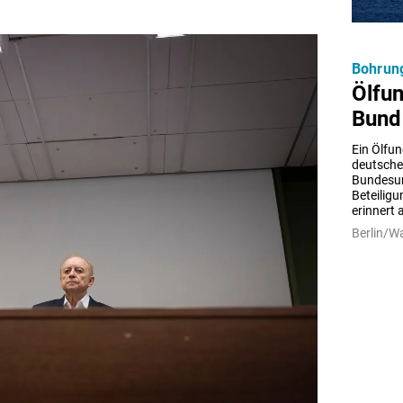
Bohrung
Ölfun
Bund 
Ein Ölfun
deutsche
Bundesum
Beteilig
erinnert 
Berlin/W