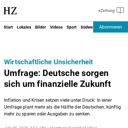
Abonnieren
Start
Lokales
Bilder
Videos
Sport
Südwest
Deutschland un
Wirtschaftliche Unsicherheit
Umfrage: Deutsche sorgen
sich um finanzielle Zukunft
Inflation und Krisen setzen viele unter Druck: In einer
Umfrage plant mehr als die Hälfte der Deutschen, künftig
mehr zu sparen oder Ausgaben zu senken.
July 09, 2026, 3:01: Uhr
Hamburg/Frankfurt (dpa) -