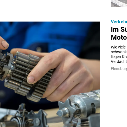
Verkeh
Im Sü
Moto
Wie viele
schwankt
liegen Kr
Verdächt
Flensburg