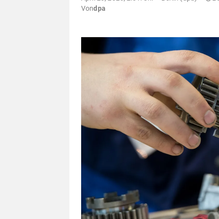
Von
dpa