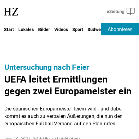
Abonnieren
Start
Lokales
Bilder
Videos
Sport
Südwest
Deutschland un
Untersuchung nach Feier
UEFA leitet Ermittlungen
gegen zwei Europameister ein
Die spanischen Europameister feiern wild - und dabei
kommt es auch zu verbalen Äußerungen, die nun den
europäischen Fußball-Verband auf den Plan rufen.
July 19, 2024, 2:34: Uhr
Madrid (dpa) -