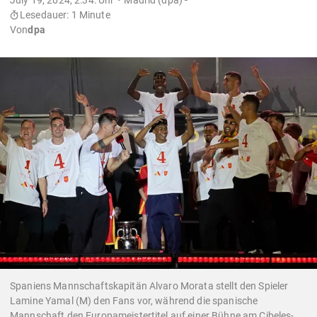
Lesedauer: 1 Minute
Von
dpa
Spaniens Mannschaftskapitän Alvaro Morata stellt den Spieler
Lamine Yamal (M) den Fans vor, während die spanische
Mannschaft den Europameistertitel auf einer Bühne am Cibeles-