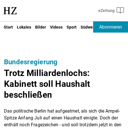
Abonnieren
Start
Lokales
Bilder
Videos
Sport
Südwest
Deutschland un
Bundesregierung
Trotz Milliardenlochs:
Kabinett soll Haushalt
beschließen
Das politische Berlin hat aufgeatmet, als sich die Ampel-
Spitze Anfang Juli auf einen Haushalt einigte. Doch der
enthält noch Fragezeichen - und soll trotzdem jetzt in den