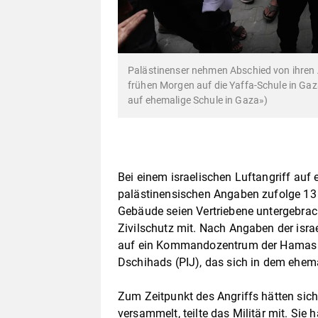
Palästinenser nehmen Abschied von ihren A
frühen Morgen auf die Yaffa-Schule in Gaza
auf ehemalige Schule in Gaza»)
Bei einem israelischen Luftangriff auf
palästinensischen Angaben zufolge 
Gebäude seien Vertriebene untergebrach
Zivilschutz mit. Nach Angaben der israe
auf ein Kommandozentrum der Hamas u
Dschihads (PIJ), das sich in dem ehe
Zum Zeitpunkt des Angriffs hätten sich
versammelt, teilte das Militär mit. Sie 