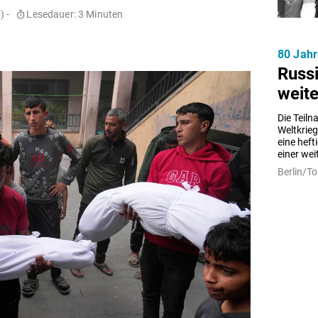
) -
Lesedauer: 3 Minuten
80 Jahr
Russi
weit
Die Teil
Weltkrie
eine heft
einer we
Berlin/To