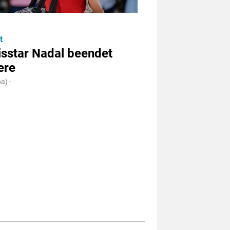
t
isstar Nadal beendet
ere
a) -