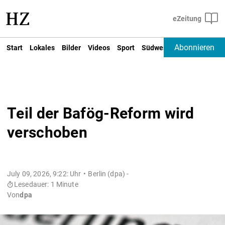
Abonnieren
Start
Lokales
Bilder
Videos
Sport
Südwest
Deutschland un
Teil der Bafög-Reform wird
verschoben
July 09, 2026, 9:22: Uhr
Berlin (dpa) -
Lesedauer: 1 Minute
Von
dpa