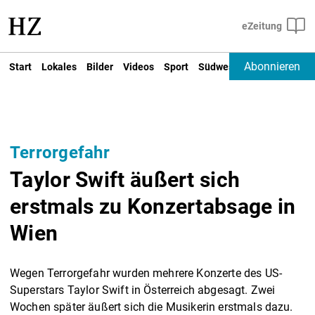
Abonnieren
Start
Lokales
Bilder
Videos
Sport
Südwest
Deutschland un
Terrorgefahr
Taylor Swift äußert sich
erstmals zu Konzertabsage in
Wien
Wegen Terrorgefahr wurden mehrere Konzerte des US-
Superstars Taylor Swift in Österreich abgesagt. Zwei
Wochen später äußert sich die Musikerin erstmals dazu.