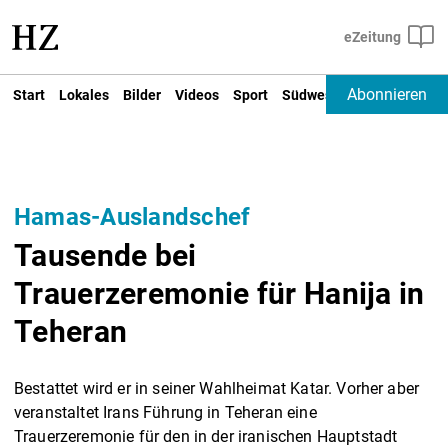
Abonnieren
Start
Lokales
Bilder
Videos
Sport
Südwest
Deutschland un
Hamas-Auslandschef
Tausende bei
Trauerzeremonie für Hanija in
Teheran
Bestattet wird er in seiner Wahlheimat Katar. Vorher aber
veranstaltet Irans Führung in Teheran eine
Trauerzeremonie für den in der iranischen Hauptstadt