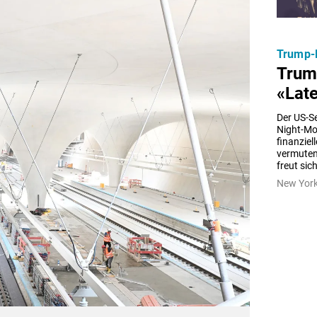
Trump-K
Trum
«Late
Der US-S
Night-Mo
finanziell
vermuten
freut sich
New York