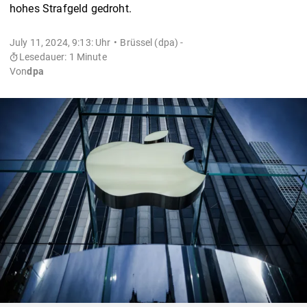
hohes Strafgeld gedroht.
July 11, 2024, 9:13: Uhr
Brüssel (dpa) -
Lesedauer: 1 Minute
Von
dpa