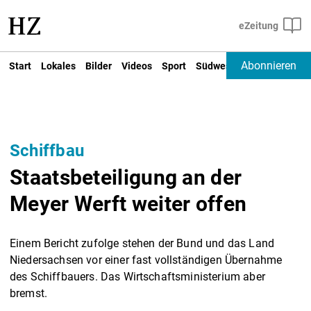
Abonnieren
Start
Lokales
Bilder
Videos
Sport
Südwest
Deutschland un
Schiffbau
Staatsbeteiligung an der
Meyer Werft weiter offen
Einem Bericht zufolge stehen der Bund und das Land
Niedersachsen vor einer fast vollständigen Übernahme
des Schiffbauers. Das Wirtschaftsministerium aber
bremst.