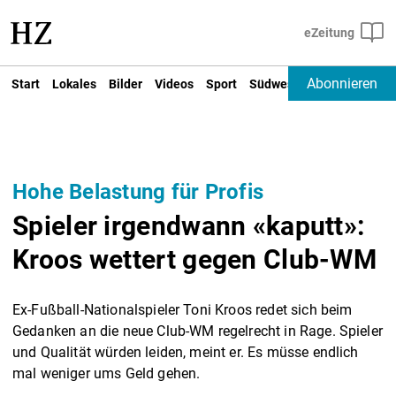
Abonnieren
Start
Lokales
Bilder
Videos
Sport
Südwest
Deutschland un
Hohe Belastung für Profis
Spieler irgendwann «kaputt»:
Kroos wettert gegen Club-WM
Ex-Fußball-Nationalspieler Toni Kroos redet sich beim
Gedanken an die neue Club-WM regelrecht in Rage. Spieler
und Qualität würden leiden, meint er. Es müsse endlich
mal weniger ums Geld gehen.