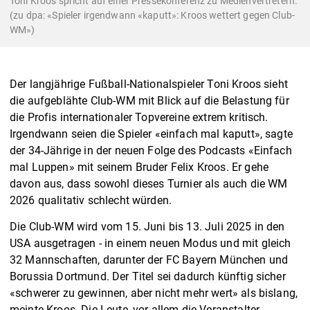
Toni Kroos spricht auf einer Pressekonferenz zu Medienvertretern.
(zu dpa: «Spieler irgendwann «kaputt»: Kroos wettert gegen Club-
WM»)
Der langjährige Fußball-Nationalspieler Toni Kroos sieht
die aufgeblähte Club-WM mit Blick auf die Belastung für
die Profis internationaler Topvereine extrem kritisch.
Irgendwann seien die Spieler «einfach mal kaputt», sagte
der 34-Jährige in der neuen Folge des Podcasts «Einfach
mal Luppen» mit seinem Bruder Felix Kroos. Er gehe
davon aus, dass sowohl dieses Turnier als auch die WM
2026 qualitativ schlecht würden.
Die Club-WM wird vom 15. Juni bis 13. Juli 2025 in den
USA ausgetragen - in einem neuen Modus und mit gleich
32 Mannschaften, darunter der FC Bayern München und
Borussia Dortmund. Der Titel sei dadurch künftig sicher
«schwerer zu gewinnen, aber nicht mehr wert» als bislang,
meinte Kroos. Die Leute, vor allem die Veranstalter,