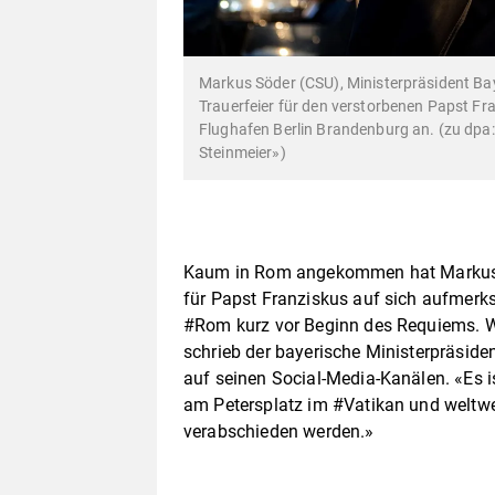
Markus Söder (CSU), Ministerpräsident Ba
Trauerfeier für den verstorbenen Papst Fra
Flughafen Berlin Brandenburg an. (zu dpa: «
Steinmeier»)
Kaum in Rom angekommen hat Markus S
für Papst Franziskus auf sich aufme
#Rom kurz vor Beginn des Requiems. W
schrieb der bayerische Ministerpräside
auf seinen Social-Media-Kanälen. «Es is
am Petersplatz im #Vatikan und weltwe
verabschieden werden.»