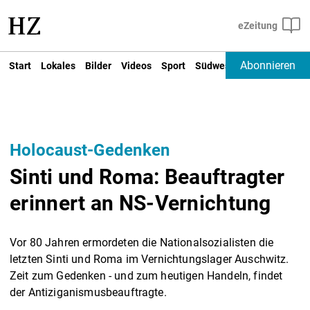
Abonnieren
Start
Lokales
Bilder
Videos
Sport
Südwest
Deutschland un
Holocaust-Gedenken
Sinti und Roma: Beauftragter
erinnert an NS-Vernichtung
Vor 80 Jahren ermordeten die Nationalsozialisten die
letzten Sinti und Roma im Vernichtungslager Auschwitz.
Zeit zum Gedenken - und zum heutigen Handeln, findet
der Antiziganismusbeauftragte.