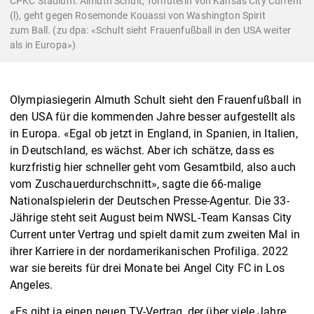
CPKC Stadium. Almuth Schult, Torhüterin von Kansas City Current
(l), geht gegen Rosemonde Kouassi von Washington Spirit
zum Ball. (zu dpa: «Schult sieht Frauenfußball in den USA weiter
als in Europa»)
Olympiasiegerin Almuth Schult sieht den Frauenfußball in
den USA für die kommenden Jahre besser aufgestellt als
in Europa. «Egal ob jetzt in England, in Spanien, in Italien,
in Deutschland, es wächst. Aber ich schätze, dass es
kurzfristig hier schneller geht vom Gesamtbild, also auch
vom Zuschauerdurchschnitt», sagte die 66-malige
Nationalspielerin der Deutschen Presse-Agentur. Die 33-
Jährige steht seit August beim NWSL-Team Kansas City
Current unter Vertrag und spielt damit zum zweiten Mal in
ihrer Karriere in der nordamerikanischen Profiliga. 2022
war sie bereits für drei Monate bei Angel City FC in Los
Angeles.
«Es gibt ja einen neuen TV-Vertrag, der über viele Jahre