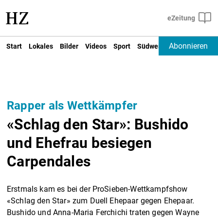
Abonnieren
Start
Lokales
Bilder
Videos
Sport
Südwest
Deutschland un
Rapper als Wettkämpfer
«Schlag den Star»: Bushido
und Ehefrau besiegen
Carpendales
Erstmals kam es bei der ProSieben-Wettkampfshow
«Schlag den Star» zum Duell Ehepaar gegen Ehepaar.
Bushido und Anna-Maria Ferchichi traten gegen Wayne