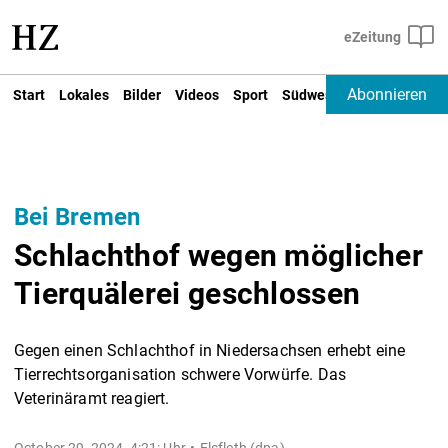
Abonnieren
Start
Lokales
Bilder
Videos
Sport
Südwest
Deutschland un
Bei Bremen
Schlachthof wegen möglicher
Tierquälerei geschlossen
Gegen einen Schlachthof in Niedersachsen erhebt eine
Tierrechtsorganisation schwere Vorwürfe. Das
Veterinäramt reagiert.
October 29, 2024, 4:21: Uhr
Elsfleth (dpa) -