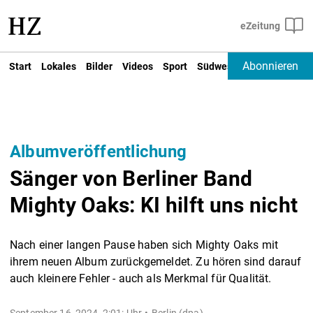
Abonnieren
Start
Lokales
Bilder
Videos
Sport
Südwest
Deutschland un
Albumveröffentlichung
Sänger von Berliner Band
Mighty Oaks: KI hilft uns nicht
Nach einer langen Pause haben sich Mighty Oaks mit
ihrem neuen Album zurückgemeldet. Zu hören sind darauf
auch kleinere Fehler - auch als Merkmal für Qualität.
September 16, 2024, 2:01: Uhr
Berlin (dpa) -