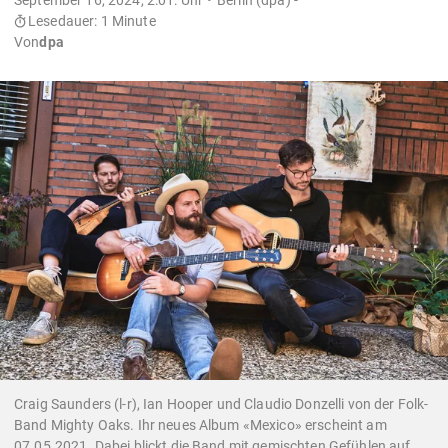
Lesedauer: 1 Minute
Von
dpa
Craig Saunders (l-r), Ian Hooper und Claudio Donzelli von der Folk-
Band Mighty Oaks. Ihr neues Album «Mexico» erscheint am
07.05.2021. Dabei blickt die Band mit gemischten Gefühlen auf