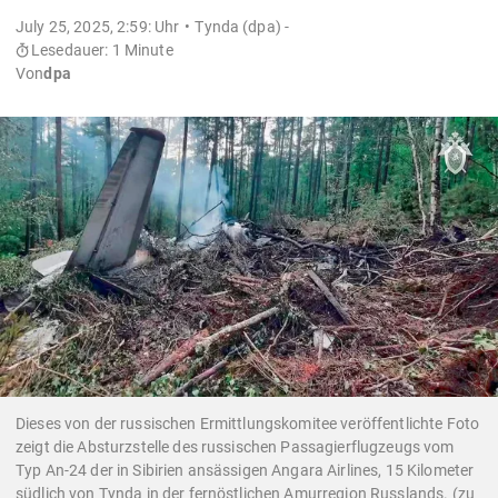
July 25, 2025, 2:59: Uhr
Tynda (dpa) -
Lesedauer: 1 Minute
Von
dpa
Dieses von der russischen Ermittlungskomitee veröffentlichte Foto
zeigt die Absturzstelle des russischen Passagierflugzeugs vom
Typ An-24 der in Sibirien ansässigen Angara Airlines, 15 Kilometer
südlich von Tynda in der fernöstlichen Amurregion Russlands. (zu