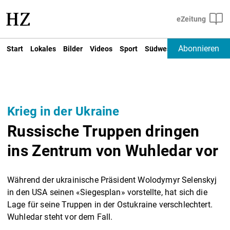
Abonnieren
Start
Lokales
Bilder
Videos
Sport
Südwest
Deutschland un
Krieg in der Ukraine
Russische Truppen dringen
ins Zentrum von Wuhledar vor
Während der ukrainische Präsident Wolodymyr Selenskyj
in den USA seinen «Siegesplan» vorstellte, hat sich die
Lage für seine Truppen in der Ostukraine verschlechtert.
Wuhledar steht vor dem Fall.