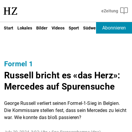
Abonnieren
Start
Lokales
Bilder
Videos
Sport
Südwest
Deutschland un
Formel 1
Russell bricht es «das Herz»:
Mercedes auf Spurensuche
George Russell verliert seinen Formel-1-Sieg in Belgien.
Die Kommissare stellen fest, dass sein Mercedes zu leicht
war. Wie konnte das bloß passieren?
July 29, 2024, 3:02: Uhr
Spa-Francorchamps (dpa) -