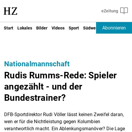
Abonnieren
Start
Lokales
Bilder
Videos
Sport
Südwest
Deutschland un
Nationalmannschaft
Rudis Rumms-Rede: Spieler
angezählt - und der
Bundestrainer?
DFB-Sportdirektor Rudi Völler lässt keinen Zweifel daran,
wen er für die Nichtleistung gegen Kolumbien
verantwortlich macht. Ein Ablenkungsmanöver? Die Lage