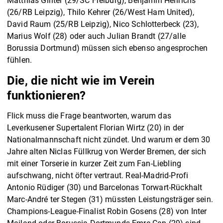
Matthias Ginter (29/SC Freiburg), Benjamin Henrichs
(26/RB Leipzig), Thilo Kehrer (26/West Ham United),
David Raum (25/RB Leipzig), Nico Schlotterbeck (23),
Marius Wolf (28) oder auch Julian Brandt (27/alle
Borussia Dortmund) müssen sich ebenso angesprochen
fühlen.
Die, die nicht wie im Verein
funktionieren?
Flick muss die Frage beantworten, warum das
Leverkusener Supertalent Florian Wirtz (20) in der
Nationalmannschaft nicht zündet. Und warum er dem 30
Jahre alten Niclas Füllkrug von Werder Bremen, der sich
mit einer Torserie in kurzer Zeit zum Fan-Liebling
aufschwang, nicht öfter vertraut. Real-Madrid-Profi
Antonio Rüdiger (30) und Barcelonas Torwart-Rückhalt
Marc-André ter Stegen (31) müssten Leistungsträger sein.
Champions-League-Finalist Robin Gosens (28) von Inter