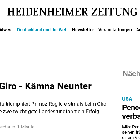
üdwest
Deutschland und die Welt
Newsletter
Veranstaltungen
A
Nächs
 Giro - Kämna Neunter
USA
ña triumphiert Primoz Roglic erstmals beim Giro
Penc
ie zweitwichtigste Landesrundfahrt ein Erfolg.
verb
sedauer: 1 Minute
Mike Penc
seinen fr
einem Vid