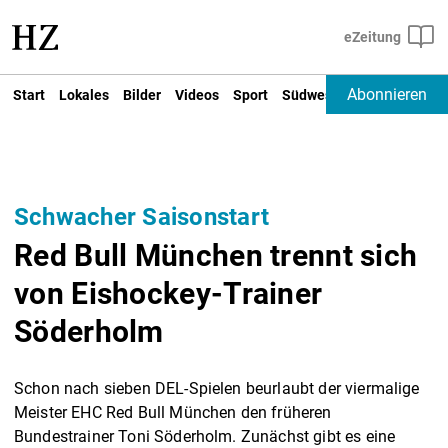
Abonnieren
Start
Lokales
Bilder
Videos
Sport
Südwest
Deutschland un
Schwacher Saisonstart
Red Bull München trennt sich
von Eishockey-Trainer
Söderholm
Schon nach sieben DEL-Spielen beurlaubt der viermalige
Meister EHC Red Bull München den früheren
Bundestrainer Toni Söderholm. Zunächst gibt es eine