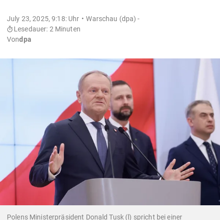
July 23, 2025, 9:18: Uhr
Warschau (dpa) -
Lesedauer: 2 Minuten
Von
dpa
Polens Ministerpräsident Donald Tusk (l) spricht bei einer