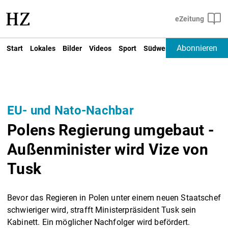
Abonnieren
Start
Lokales
Bilder
Videos
Sport
Südwest
Deutschland un
EU- und Nato-Nachbar
Polens Regierung umgebaut -
Außenminister wird Vize von
Tusk
Bevor das Regieren in Polen unter einem neuen Staatschef
schwieriger wird, strafft Ministerpräsident Tusk sein
Kabinett. Ein möglicher Nachfolger wird befördert.