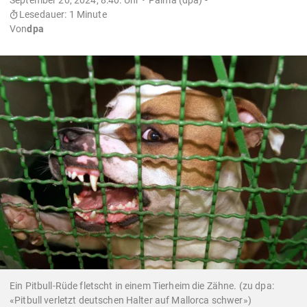
Lesedauer: 1 Minute
Von
dpa
Ein Pitbull-Rüde fletscht in einem Tierheim die Zähne. (zu dpa:
«Pitbull verletzt deutschen Halter auf Mallorca schwer»)