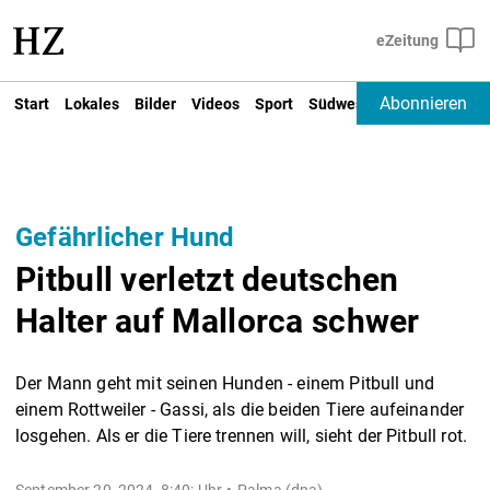
Abonnieren
Start
Lokales
Bilder
Videos
Sport
Südwest
Deutschland un
Gefährlicher Hund
Pitbull verletzt deutschen
Halter auf Mallorca schwer
Der Mann geht mit seinen Hunden - einem Pitbull und
einem Rottweiler - Gassi, als die beiden Tiere aufeinander
losgehen. Als er die Tiere trennen will, sieht der Pitbull rot.
September 20, 2024, 8:40: Uhr
Palma (dpa) -