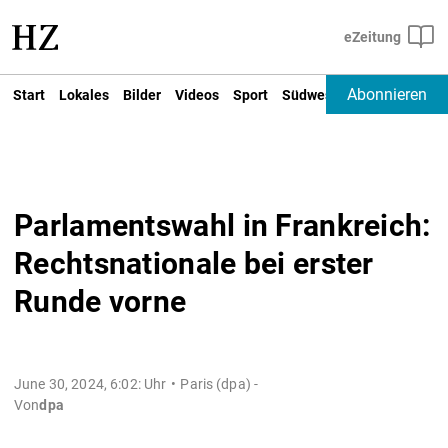
Abonnieren
Start
Lokales
Bilder
Videos
Sport
Südwest
Deutschland un
Parlamentswahl in Frankreich:
Rechtsnationale bei erster
Runde vorne
June 30, 2024, 6:02: Uhr
Paris (dpa) -
Von
dpa