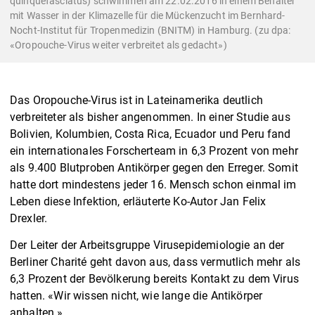
quinquefasciatus) schwimmen am 22.02.2016 in einem Behälter
mit Wasser in der Klimazelle für die Mückenzucht im Bernhard-
Nocht-Institut für Tropenmedizin (BNITM) in Hamburg. (zu dpa:
«Oropouche-Virus weiter verbreitet als gedacht»)
Das Oropouche-Virus ist in Lateinamerika deutlich
verbreiteter als bisher angenommen. In einer Studie aus
Bolivien, Kolumbien, Costa Rica, Ecuador und Peru fand
ein internationales Forscherteam in 6,3 Prozent von mehr
als 9.400 Blutproben Antikörper gegen den Erreger. Somit
hatte dort mindestens jeder 16. Mensch schon einmal im
Leben diese Infektion, erläuterte Ko-Autor Jan Felix
Drexler.
Der Leiter der Arbeitsgruppe Virusepidemiologie an der
Berliner Charité geht davon aus, dass vermutlich mehr als
6,3 Prozent der Bevölkerung bereits Kontakt zu dem Virus
hatten. «Wir wissen nicht, wie lange die Antikörper
anhalten.»