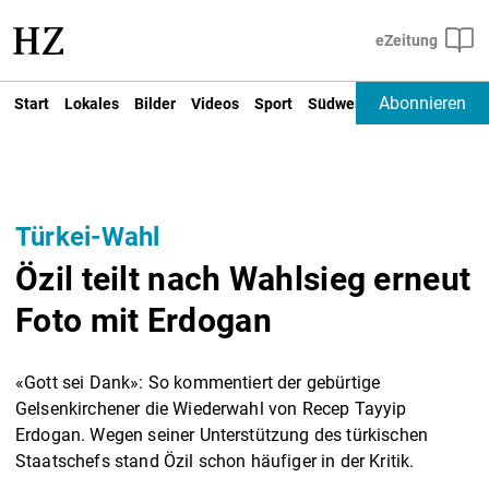
Abonnieren
Start
Lokales
Bilder
Videos
Sport
Südwest
Deutschland un
Türkei-Wahl
Özil teilt nach Wahlsieg erneut
Foto mit Erdogan
«Gott sei Dank»: So kommentiert der gebürtige
Gelsenkirchener die Wiederwahl von Recep Tayyip
Erdogan. Wegen seiner Unterstützung des türkischen
Staatschefs stand Özil schon häufiger in der Kritik.