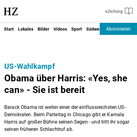
Abonnieren
Start
Lokales
Bilder
Videos
Sport
Südwest
Deutschland un
US-Wahlkampf
Obama über Harris: «Yes, she
can» - Sie ist bereit
Barack Obama ist weiter einer der einflussreichsten US-
Demokraten. Beim Parteitag in Chicago gibt er Kamala
Harris auf großer Bühne seinen Segen - und tritt ihr sogar
seinen früheren Schlachtruf ab.