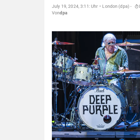
July 19, 2024, 3:11: Uhr
London (dpa) -
Von
dpa