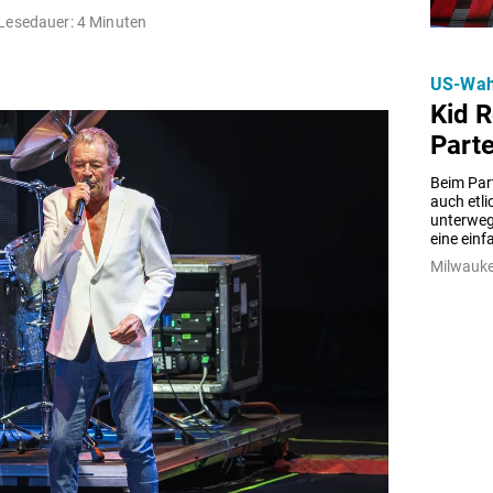
Lesedauer: 4 Minuten
US-Wah
Kid R
Parte
Beim Part
auch etl
unterwegs
eine ein
Milwauke