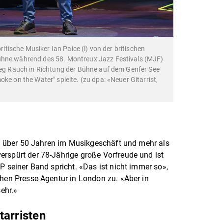
britische Musiker Ian Paice (l) von der britischen
ühne während des 58. Montreux Jazz Festivals (MJF)
tieg Rauch in Richtung der Bühne auf dem Genfer See
ke on the Water" spielte. (zu dpa: «Neuer Gitarrist,
ch über 50 Jahren im Musikgeschäft und mehr als
rspürt der 78-Jährige große Vorfreude und ist
P seiner Band spricht. «Das ist nicht immer so»,
chen Presse-Agentur in London zu. «Aber in
sehr.»
tarristen