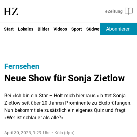
Abonnieren
Start
Lokales
Bilder
Videos
Sport
Südwest
Deutschland un
Fernsehen
Neue Show für Sonja Zietlow
Bei «Ich bin ein Star – Holt mich hier raus!» bittet Sonja
Zietlow seit über 20 Jahren Prominente zu Ekelprüfungen.
Nun bekommt sie zusätzlich ein eigenes Quiz und fragt:
«Wer ist schlauer als alle?»
April 30, 2025, 9:29: Uhr
Köln (dpa) -