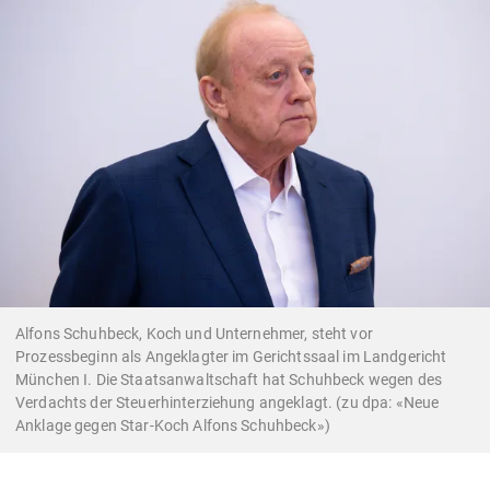
Alfons Schuhbeck, Koch und Unternehmer, steht vor
Prozessbeginn als Angeklagter im Gerichtssaal im Landgericht
München I. Die Staatsanwaltschaft hat Schuhbeck wegen des
Verdachts der Steuerhinterziehung angeklagt. (zu dpa: «Neue
Anklage gegen Star-Koch Alfons Schuhbeck»)