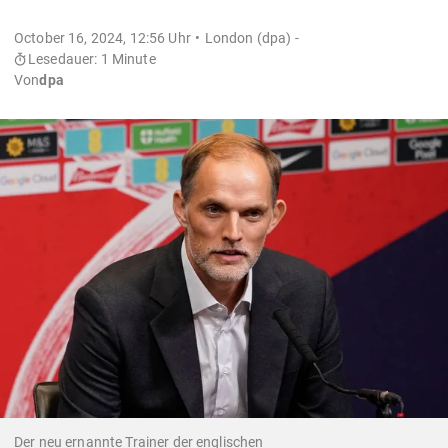
October 16, 2024, 12:56 Uhr
London (dpa) -
Lesedauer: 1 Minute
Von
dpa
Der neu ernannte Trainer der englischen