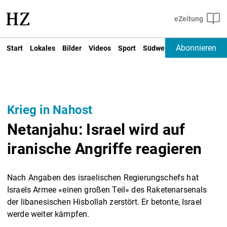
Abonnieren
Start
Lokales
Bilder
Videos
Sport
Südwest
Deutschland un
Krieg in Nahost
Netanjahu: Israel wird auf
iranische Angriffe reagieren
Nach Angaben des israelischen Regierungschefs hat
Israels Armee «einen großen Teil» des Raketenarsenals
der libanesischen Hisbollah zerstört. Er betonte, Israel
werde weiter kämpfen.