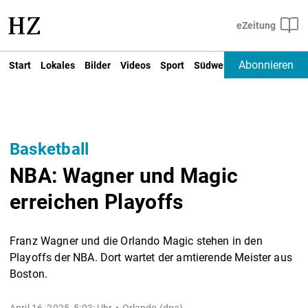
Abonnieren
Start
Lokales
Bilder
Videos
Sport
Südwest
Deutschland un
Basketball
NBA: Wagner und Magic
erreichen Playoffs
Franz Wagner und die Orlando Magic stehen in den
Playoffs der NBA. Dort wartet der amtierende Meister aus
Boston.
April 16, 2025, 5:03: Uhr
Orlando (dpa) -