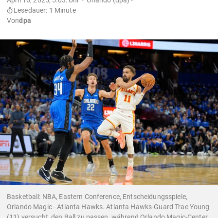
Lesedauer: 1 Minute
Von
dpa
Basketball: NBA, Eastern Conference, Entscheidungsspiele,
Orlando Magic - Atlanta Hawks. Atlanta Hawks-Guard Trae Young
(11) versucht, den Ball zu passen, während Orlando Magic-Center