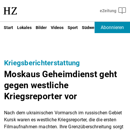
Abonnieren
Start
Lokales
Bilder
Videos
Sport
Südwest
Deutschland un
Kriegsberichterstattung
Moskaus Geheimdienst geht
gegen westliche
Kriegsreporter vor
Nach dem ukrainischen Vormarsch im russischen Gebiet
Kursk waren es westliche Kriegsreporter, die die ersten
Filmaufnahmen machten. Ihre Grenzüberschreitung sorgt