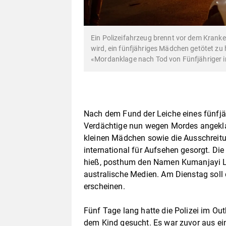
Ein Polizeifahrzeug brennt vor dem Kranke
wird, ein fünfjähriges Mädchen getötet zu
«Mordanklage nach Tod von Fünfjähriger i
Nach dem Fund der Leiche eines fünfjäh
Verdächtige nun wegen Mordes angekl
kleinen Mädchen sowie die Ausschreit
international für Aufsehen gesorgt. Di
hieß, posthum den Namen Kumanjayi Litt
australische Medien. Am Dienstag soll 
erscheinen.
Fünf Tage lang hatte die Polizei im Ou
dem Kind gesucht. Es war zuvor aus ei