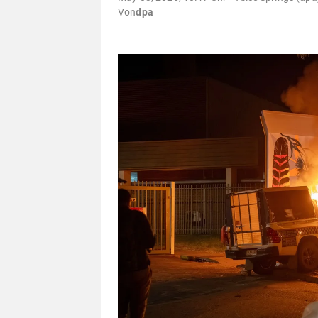
Von
dpa