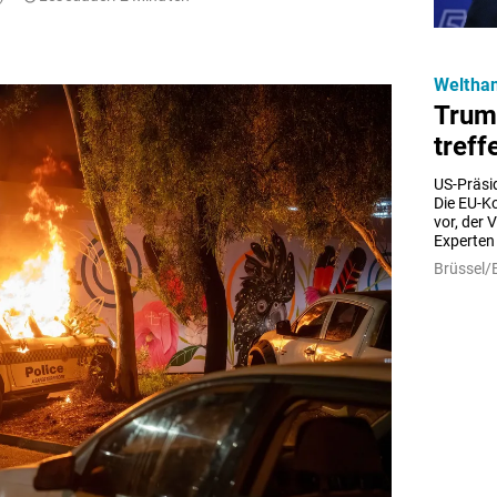
Weltha
Trum
treff
US-Präsid
Die EU-K
vor, der 
Experten
Brüssel/