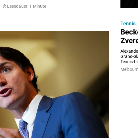
Lesedauer: 1 Minute
Tennis
Beck
Zver
Alexander
Grand-Sla
Tennis-Le
Melbourn