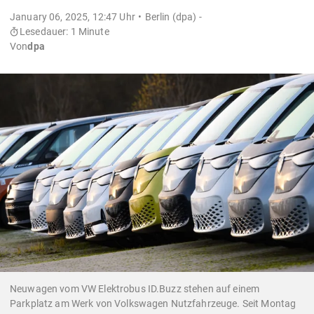
January 06, 2025, 12:47 Uhr
Berlin (dpa) -
Lesedauer: 1 Minute
Von
dpa
Neuwagen vom VW Elektrobus ID.Buzz stehen auf einem
Parkplatz am Werk von Volkswagen Nutzfahrzeuge. Seit Montag